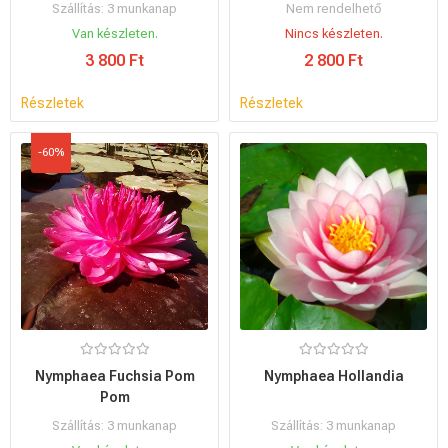
Szállítás: 3 munkanap
Nem rendelhető
Van készleten.
Nincs készleten.
3 800 Ft
2 800 Ft
Részletek
Részletek
-60%
Nymphaea Fuchsia Pom
Nymphaea Hollandia
Pom
Szállítás: 3 munkanap
Szállítás: 3 munkanap