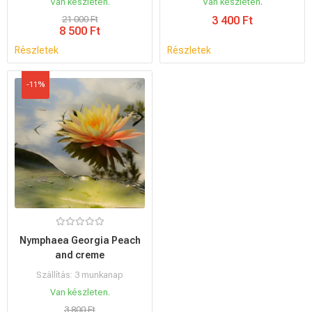
Van készleten.
Van készleten.
21 000 Ft
3 400 Ft
8 500 Ft
Részletek
Részletek
-11%
Nymphaea Georgia Peach
and creme
Szállítás: 3 munkanap
Van készleten.
3 800 Ft