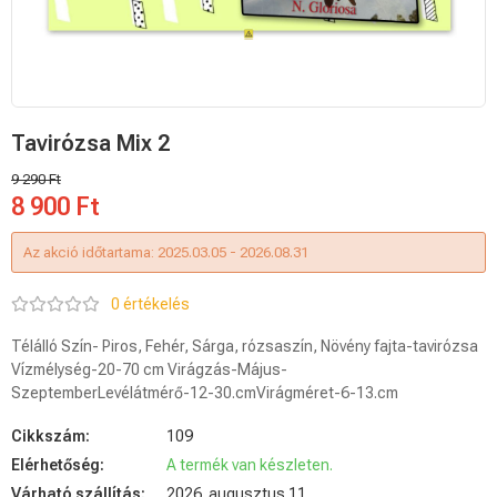
Tavirózsa Mix 2
9 290 Ft
8 900 Ft
Az akció időtartama:
2025.03.05 - 2026.08.31
0 értékelés
Télálló Szín- Piros, Fehér, Sárga, rózsaszín, Növény fajta-tavirózsa
Vízmélység-20-70 cm Virágzás-Május-
SzeptemberLevélátmérő-12-30.cmVirágméret-6-13.cm
Cikkszám:
109
Elérhetőség:
A termék van készleten.
Várható szállítás:
2026. augusztus 11.