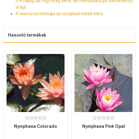
3-4 napig tart egy virág élete, de nemsokára jön a következő
virág!
A tavirózsa rizómája az iszapban halad előre.
Hasonló termékek
Nymphaea Colorado
Nymphaea Pink Opal