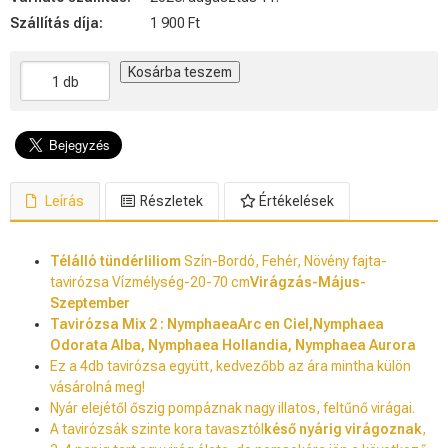
Szállítás díja:
1 900 Ft
Kosárba teszem
Leírás
Részletek
Értékelések
Télálló tündérliliom
Szín-
Bordó, Fehér,
Növény fajta-
tavirózsa Vízmélység-20-70 cm
Virágzás-Május-
Szeptember
Tavirózsa Mix 2 : NymphaeaArc en Ciel,Nymphaea
Odorata Alba, Nymphaea Hollandia, Nymphaea Aurora
Ez a 4db tavirózsa együtt, kedvezőbb az ára mintha külön
vásárolná meg!
Nyár elejétől őszig pompáznak nagy illatos, feltűnő virágai.
A tavirózsák szinte kora tavasztól
késő nyárig virágoznak
,