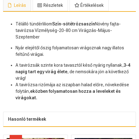
Leírás
Részletek
Értékelések
Télálló tündérliliom
Szín-sötétrózsaszín
Növény fajta-
tavirózsa Vízmélység-20-80 cm Virágzás-Május-
Szeptember
Nyár elejétől őszig folyamatosan virágoznak nagy illatos
feltűnő virágai.
A tavirózsák szinte kora tavasztól késő nyárig nyílanak,
3-4
napig tart egy virág élete
, de nemsokára jön a következő
virág!
A tavirózsa rizómája az iszapban halad előre, növekedése
folytán,
eközben folyamatosan hozza a leveleket és
virágokat.
Hasonló termékek