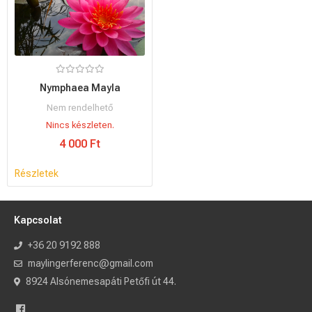
Nymphaea Mayla
Nem rendelhető
Nincs készleten.
4 000 Ft
Részletek
Kapcsolat
+36 20 9192 888
maylingerferenc@gmail.com
8924 Alsónemesapáti Petőfi út 44.