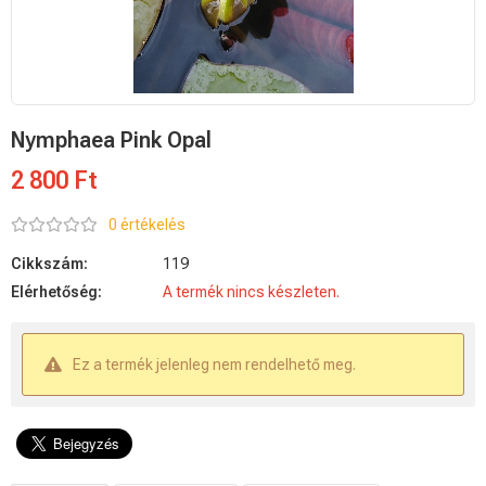
Nymphaea Pink Opal
2 800 Ft
0 értékelés
Cikkszám:
119
Elérhetőség:
A termék nincs készleten.
Ez a termék jelenleg nem rendelhető meg.