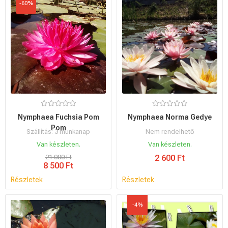
-60%
Nymphaea Fuchsia Pom
Nymphaea Norma Gedye
Pom
Szállítás: 3 munkanap
Nem rendelhető
Van készleten.
Van készleten.
21 000 Ft
2 600 Ft
8 500 Ft
Részletek
Részletek
-4%