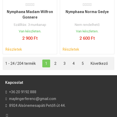
Nymphaea Madam Wilfron
Nymphaea Norma Gedye
Gonnere
Szállítás: 3 munkanap
Nem rendelhető
Van készleten.
Van készleten.
2 900 Ft
2 600 Ft
Részletek
Részletek
1 - 24 / 204 termék
1
2
3
4
5
Következő
Kapcsolat
+36 20 9192 888
maylingerferenc@gmail.com
8924 Alsónemesapáti Petőfi út 44.