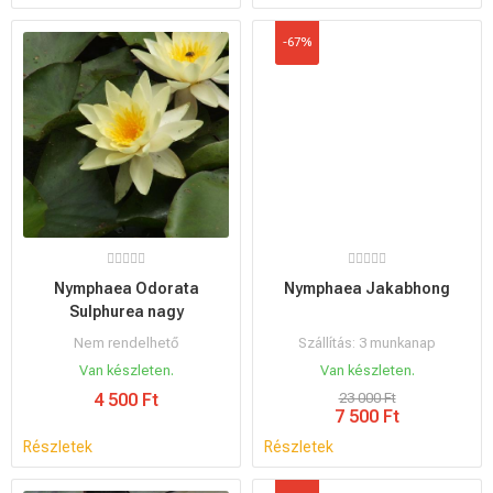
-67%
Nymphaea Odorata
Nymphaea Jakabhong
Sulphurea nagy
Nem rendelhető
Szállítás: 3 munkanap
Van készleten.
Van készleten.
4 500 Ft
23 000 Ft
7 500 Ft
Részletek
Részletek