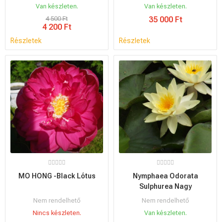
Van készleten.
Van készleten.
4 500 Ft
35 000 Ft
4 200 Ft
Részletek
Részletek
MO HONG -Black Lótus
Nymphaea Odorata
Sulphurea Nagy
Nem rendelhető
Nem rendelhető
Nincs készleten.
Van készleten.