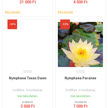
21 000 Ft
4 500 Ft
Részletek
Részletek
-36%
-53%
Nymphaea Texas Dawn
Nymphaea Paranee
Szállítás: 3 munkanap
Szállítás: 3 munkanap
Van készleten.
Van készleten.
5 500 Ft
15 000 Ft
3 500 Ft
7 000 Ft