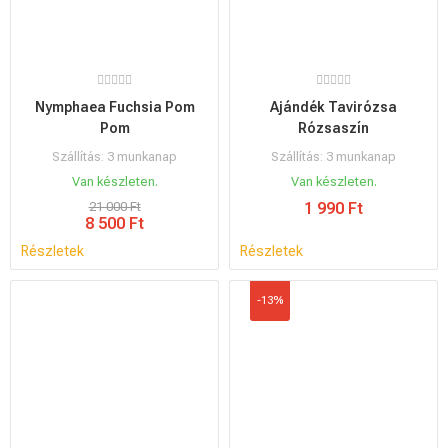
Nymphaea Fuchsia Pom
Ajándék Tavirózsa
Pom
Rózsaszín
Szállítás: 3 munkanap
Szállítás: 3 munkanap
Van készleten.
Van készleten.
21 000 Ft
1 990 Ft
8 500 Ft
Részletek
Részletek
-13%