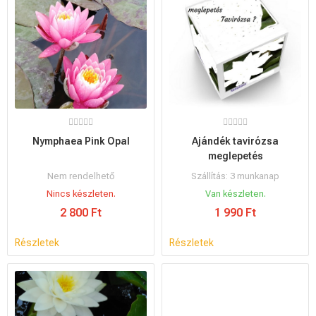
Nymphaea Pink Opal
Ajándék tavirózsa
meglepetés
Nem rendelhető
Szállítás: 3 munkanap
Nincs készleten.
Van készleten.
2 800 Ft
1 990 Ft
Részletek
Részletek