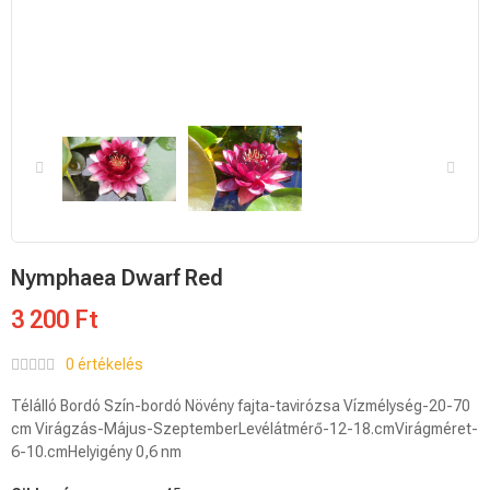
Nymphaea Dwarf Red
3 200 Ft
0 értékelés
Télálló Bordó Szín-bordó Növény fajta-tavirózsa Vízmélység-20-70
cm Virágzás-Május-SzeptemberLevélátmérő-12-18.cmVirágméret-
6-10.cmHelyigény 0,6 nm