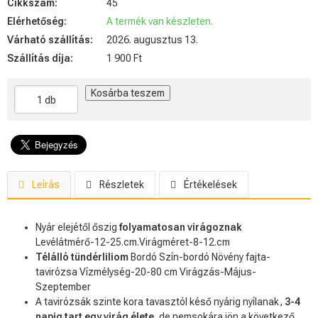
Cikkszám:
45
Elérhetőség:
A termék van készleten.
Várható szállítás:
2026. augusztus 13.
Szállítás díja:
1 900 Ft
Kosárba teszem
Leírás
Részletek
Értékelések
Nyár elejétől őszig
folyamatosan virágoznak
Levélátmérő-12-25.cm
.
Virágméret-8-12.cm
Télálló tündérliliom
B
ordó Szín-bordó Növény fajta-
tavirózsa Vízmélység-20-80 cm Virágzás-Május-
Szeptember
A tavirózsák szinte kora tavasztól késő nyárig nyílanak,
3-4
napig tart egy virág élete
, de nemsokára jön a következő