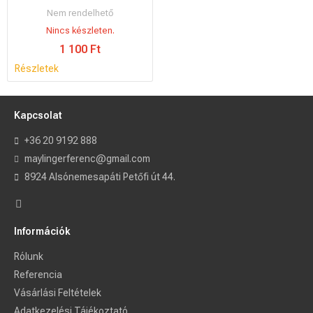
Nem rendelhető
Nincs készleten.
1 100 Ft
Részletek
Kapcsolat
+36 20 9192 888
maylingerferenc@gmail.com
8924 Alsónemesapáti Petőfi út 44.
Információk
Rólunk
Referencia
Vásárlási Feltételek
Adatkezelési Tájékoztató