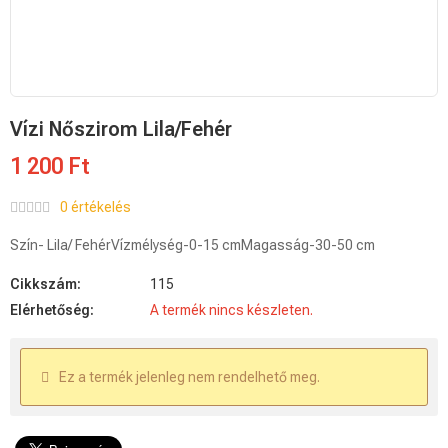
Vízi Nőszirom Lila/Fehér
1 200 Ft
0 értékelés
Szín- Lila/ FehérVízmélység-0-15 cmMagasság-30-50 cm
Cikkszám:
115
Elérhetőség:
A termék nincs készleten.
Ez a termék jelenleg nem rendelhető meg.