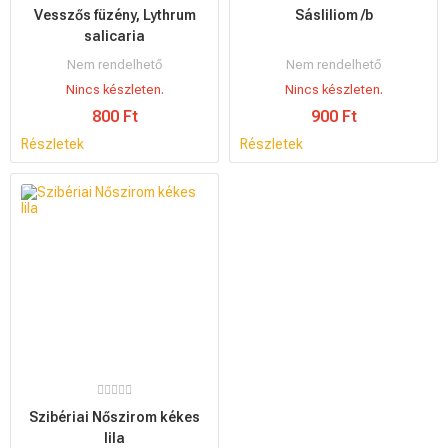
Vesszős füzény, Lythrum
Sásliliom /b
salicaria
Nem rendelhető
Nem rendelhető
Nincs készleten.
Nincs készleten.
800 Ft
900 Ft
Részletek
Részletek
Szibériai Nőszirom kékes
lila